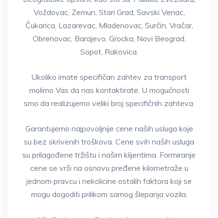
Voždovac, Zemun, Stari Grad, Savski Venac,
Čukarica, Lazarevac, Mladenovac, Surčin, Vračar,
Obrenovac, Barajevo, Grocka, Novi Beograd,
Sopot, Rakovica.
Ukoliko imate specifičan zahtev za transport
molimo Vas da nas kontaktirate. U mogućnosti
smo da realizujemo veliki broj specifičnih zahteva.
Garantujemo najpovoljnije cene naših usluga koje
su bez skrivenih troškova. Cene svih naših usluga
su prilagođene tržištu i našim klijentima. Formiranje
cene se vrši na osnovu pređene kilometraže u
jednom pravcu i nekolicine ostalih faktora koji se
mogu dogoditi prilikom samog šlepanja vozila.