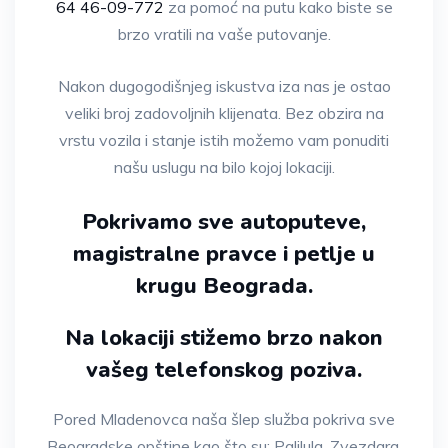
64 46-09-772
za pomoć na putu kako biste se
brzo vratili na vaše putovanje.
Nakon dugogodišnjeg iskustva iza nas je ostao
veliki broj zadovoljnih klijenata. Bez obzira na
vrstu vozila i stanje istih možemo vam ponuditi
našu uslugu na bilo kojoj lokaciji.
Pokrivamo sve autoputeve,
magistralne pravce i petlje u
krugu Beograda.
Na lokaciji stižemo brzo nakon
vašeg telefonskog poziva.
Pored Mladenovca naša šlep služba pokriva sve
Beogradske opštine kao što su: Palilula, Zvezdara,