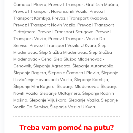
Čamaca I Plovila
,
Prevoz I Transport Grafičkih Mašina
,
Prevoz I Transport Havarisanih Vozila
,
Prevoz I
Transport Kombija
,
Prevoz I Transport Kvadova
,
Prevoz I Transport Novih Vozila
,
Prevoz I Transport
Oldtajmera
,
Prevoz I Transport Strugova
,
Prevoz I
Transport Vozila
,
Prevoz I Transport Vozila Do
Servisa
,
Prevoz I Transport Vozila U Kvaru
,
Šlep
Mladenovac
,
Šlep Služba Mladenovac
,
Šlep Služba
Mladenovac - Cena
,
Šlep Služba Mladenovac -
Cenovnik
,
Šlepanje Agregata
,
Šlepanje Automobila
,
Šlepanje Bagera
,
Šlepanje Čamaca I Plovila
,
Šlepanje
I Izvlačenje Havarisanih Vozila
,
Šlepanje Kombija
,
Šlepanje Mini Bagera
,
Šlepanje Mladenovac
,
Šlepanje
Novih Vozila
,
Šlepanje Oldtajmera
,
Šlepanje Radnih
Mašina
,
Šlepanje Viljuškara
,
Šlepanje Vozila
,
Šlepanje
Vozila Do Servisa
,
Šlepanje Vozila U Kvaru
Treba vam pomoć na putu?