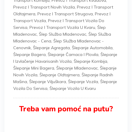
Transport Kombija
,
Prevoz I Transport Kvadova
,
Prevoz I Transport Novih Vozila
,
Prevoz I Transport
Oldtajmera
,
Prevoz I Transport Strugova
,
Prevoz I
Transport Vozila
,
Prevoz I Transport Vozila Do
Servisa
,
Prevoz I Transport Vozila U Kvaru
,
Šlep
Mladenovac
,
Šlep Služba Mladenovac
,
Šlep Služba
Mladenovac - Cena
,
Šlep Služba Mladenovac -
Cenovnik
,
Šlepanje Agregata
,
Šlepanje Automobila
,
Šlepanje Bagera
,
Šlepanje Čamaca I Plovila
,
Šlepanje
I Izvlačenje Havarisanih Vozila
,
Šlepanje Kombija
,
Šlepanje Mini Bagera
,
Šlepanje Mladenovac
,
Šlepanje
Novih Vozila
,
Šlepanje Oldtajmera
,
Šlepanje Radnih
Mašina
,
Šlepanje Viljuškara
,
Šlepanje Vozila
,
Šlepanje
Vozila Do Servisa
,
Šlepanje Vozila U Kvaru
Treba vam pomoć na putu?