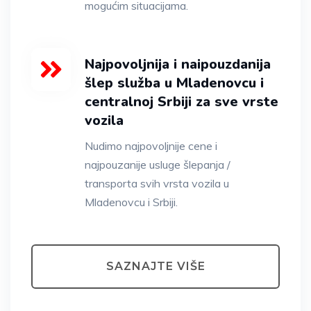
mogućim situacijama.
Najpovoljnija i naipouzdanija
šlep služba u Mladenovcu i
centralnoj Srbiji za sve vrste
vozila
Nudimo najpovoljnije cene i
najpouzanije usluge šlepanja /
transporta svih vrsta vozila u
Mladenovcu i Srbiji.
SAZNAJTE VIŠE