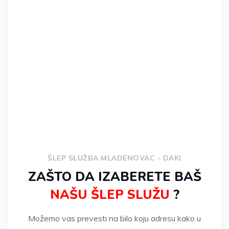
* Za korisnike mobilnih dodirnite broj za
poziv.
ŠLEP SLUŽBA MLADENOVAC - DAKI
ZAŠTO DA IZABERETE BAŠ
NAŠU ŠLEP SLUŽU
?
Možemo vas prevesti na bilo koju adresu kako u