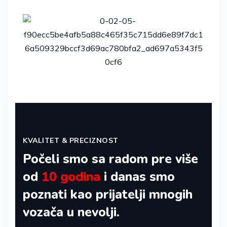
KVALITET & PRECIZNOST
Počeli smo sa radom pre više
od
10 godina
i danas smo
poznati kao prijatelji mnogih
vozača u nevolji.