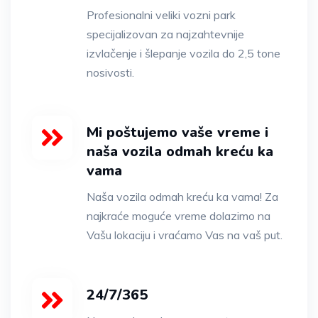
Profesionalni veliki vozni park
specijalizovan za najzahtevnije
izvlačenje i šlepanje vozila do 2,5 tone
nosivosti.
Mi poštujemo vaše vreme i
naša vozila odmah kreću ka
vama
Naša vozila odmah kreću ka vama! Za
najkraće moguće vreme dolazimo na
Vašu lokaciju i vraćamo Vas na vaš put.
24/7/365