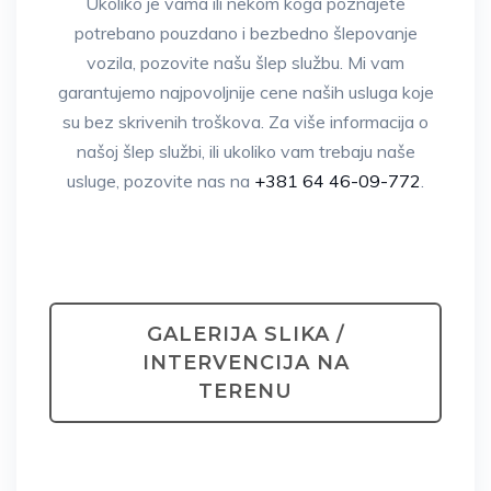
Ukoliko je vama ili nekom koga poznajete
potrebano pouzdano i bezbedno šlepovanje
vozila, pozovite našu šlep službu. Mi vam
garantujemo najpovoljnije cene naših usluga koje
su bez skrivenih troškova. Za više informacija o
našoj šlep službi, ili ukoliko vam trebaju naše
usluge, pozovite nas na
+381 64 46-09-772
.
GALERIJA SLIKA /
INTERVENCIJA NA
TERENU