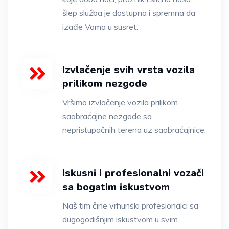
šlep služba je dostupna i spremna da
izađe Vama u susret.
Izvlačenje svih vrsta vozila
prilikom nezgode
Vršimo izvlačenje vozila prilikom
saobraćajne nezgode sa
nepristupačnih terena uz saobraćajnice.
Iskusni i profesionalni vozači
sa bogatim iskustvom
Naš tim čine vrhunski profesionalci sa
dugogodišnjim iskustvom u svim