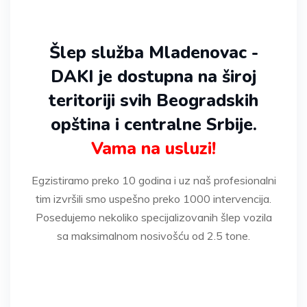
Šlep služba Mladenovac -
DAKI je dostupna na široj
teritoriji svih Beogradskih
opština i centralne Srbije.
Vama na usluzi!
Egzistiramo preko 10 godina i uz naš profesionalni
tim izvršili smo uspešno preko 1000 intervencija.
Posedujemo nekoliko specijalizovanih šlep vozila
sa maksimalnom nosivošću od 2.5 tone.