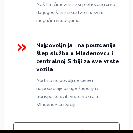
Naš tim čine vrhunski profesionalci sa
dugogodišnjim iskustvom u svim
mogućim situacijama.
Najpovoljnija i naipouzdanija
šlep služba u Mladenovcu i
centralnoj Srbiji za sve vrste
vozila
Nudimo najpovoljnije cene i
najpouzanije usluge šlepanja /
transporta svih vrsta vozila u
Mladenovcu i Srbiji.
SAZNAJTE VIŠE