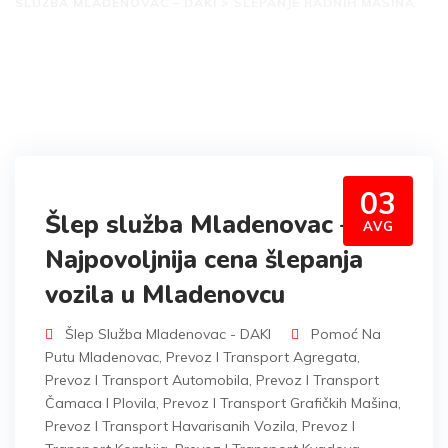
SLUŽBA MLADENOVAC – DAKI
>
ŠLEPANJE RADNIH MAŠINA
03
Šlep služba Mladenovac –
AVG
Najpovoljnija cena šlepanja
vozila u Mladenovcu
Šlep Služba Mladenovac - DAKI
Pomoć Na
Putu Mladenovac
,
Prevoz I Transport Agregata
,
Prevoz I Transport Automobila
,
Prevoz I Transport
Čamaca I Plovila
,
Prevoz I Transport Grafičkih Mašina
,
Prevoz I Transport Havarisanih Vozila
,
Prevoz I