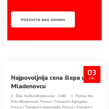
POZOVITE NAS ODMAH
03
Najpovoljnija cena šlepa u
JUL
Mladenovcu
Šlep Služba Mladenovac - DAKI
Pomoć Na
Putu Mladenovac
,
Prevoz I Transport Agregata
,
Prevoz I Transport Automobila
,
Prevoz I Transport