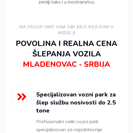
zemlji tako i u inostranstvu.
NA USLUZI SMO VAM 24H BILO KOJI DAN U
NEDELJI
POVOLJNA I REALNA CENA
ŠLEPANJA VOZILA
MLADENOVAC - SRBIJA
Specijalizovan vozni park za
šlep službu nosivosti do 2.5
tone
Profesionalni veliki vozni park
specijalizovan za najzahtevnije