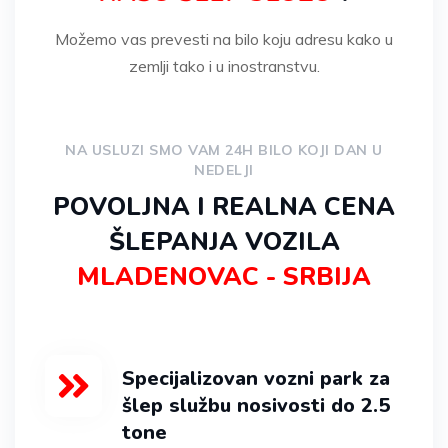
Možemo vas prevesti na bilo koju adresu kako u
zemlji tako i u inostranstvu.
NA USLUZI SMO VAM 24H BILO KOJI DAN U
NEDELJI
POVOLJNA I REALNA CENA
ŠLEPANJA VOZILA
MLADENOVAC - SRBIJA
Specijalizovan vozni park za
šlep službu nosivosti do 2.5
tone