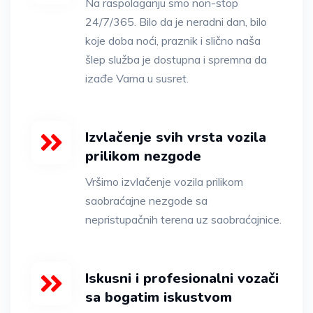
Na raspolaganju smo non-stop
24/7/365. Bilo da je neradni dan, bilo
koje doba noći, praznik i slično naša
šlep služba je dostupna i spremna da
izađe Vama u susret.
Izvlačenje svih vrsta vozila
prilikom nezgode
Vršimo izvlačenje vozila prilikom
saobraćajne nezgode sa
nepristupačnih terena uz saobraćajnice.
Iskusni i profesionalni vozači
sa bogatim iskustvom