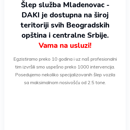
Šlep služba Mladenovac -
DAKI je dostupna na široj
teritoriji svih Beogradskih
opština i centralne Srbije.
Vama na usluzi!
Egzistiramo preko 10 godina i uz naš profesionalni
tim izvršili smo uspešno preko 1000 intervencija.
Posedujemo nekoliko specijalizovanih šlep vozila
sa maksimalnom nosivošću od 2.5 tone.