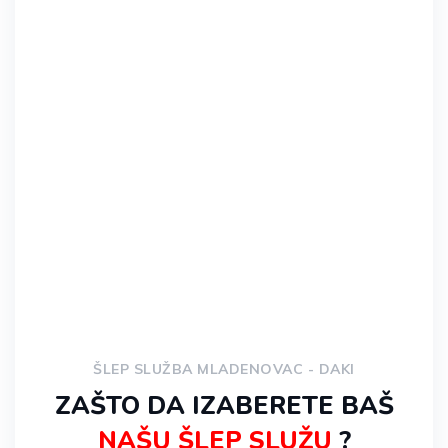
* Za korisnike mobilnih dodirnite broj za
poziv.
ŠLEP SLUŽBA MLADENOVAC - DAKI
ZAŠTO DA IZABERETE BAŠ
NAŠU ŠLEP SLUŽU
?