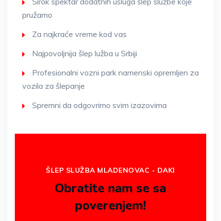
Širok spektar dodatnih usluga šlep službe koje
pružamo
Za najkraće vreme kod vas
Najpovoljnija šlep lužba u Srbiji
Profesionalni vozni park namenski opremljen za
vozila za šlepanje
Spremni da odgovrimo svim izazovima
ŠLEP SLUŽBA MLADENOVAC - DAKI
Obratite nam se sa
poverenjem!