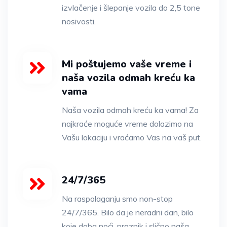
izvlačenje i šlepanje vozila do 2,5 tone
nosivosti.
Mi poštujemo vaše vreme i
naša vozila odmah kreću ka
vama
Naša vozila odmah kreću ka vama! Za
najkraće moguće vreme dolazimo na
Vašu lokaciju i vraćamo Vas na vaš put.
24/7/365
Na raspolaganju smo non-stop
24/7/365. Bilo da je neradni dan, bilo
koje doba noći, praznik i slično naša