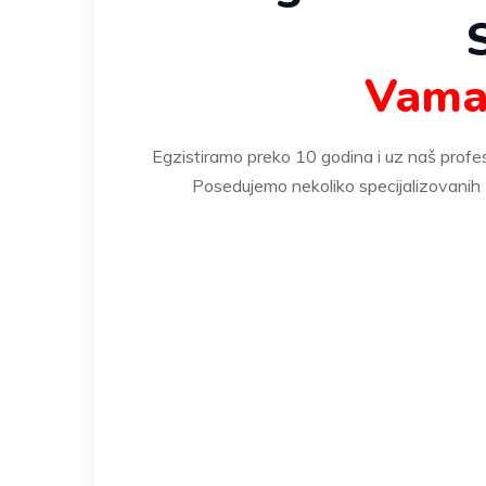
S
Vama 
Egzistiramo preko 10 godina i uz naš profes
Posedujemo nekoliko specijalizovanih 
* Za korisnike mob