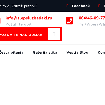
bija [Zatraži putanju]
Facebook
info@slepsluzbadaki.rs
064/46-09-7
Pošaljite upit
Tel/Viber/W
POZOVITE NAS ODMAH
Česta pitanja
Galerija slika
Vesti / Blog
Kon