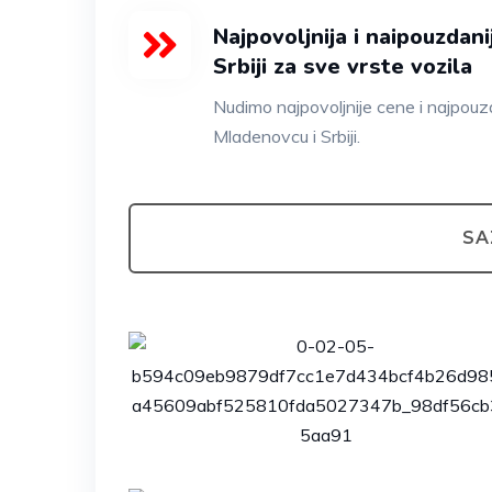
Najpovoljnija i naipouzdan
Srbiji za sve vrste vozila
Nudimo najpovoljnije cene i najpouza
Mladenovcu i Srbiji.
SA