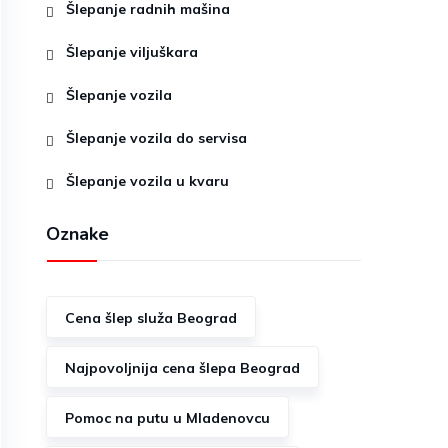
Šlepanje radnih mašina
Šlepanje viljuškara
Šlepanje vozila
Šlepanje vozila do servisa
Šlepanje vozila u kvaru
Oznake
Cena šlep služa Beograd
Najpovoljnija cena šlepa Beograd
Pomoc na putu u Mladenovcu