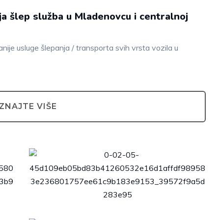
ija šlep služba u Mladenovcu i centralnoj
nije usluge šlepanja / transporta svih vrsta vozila u
ZNAJTE VIŠE