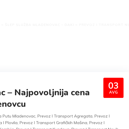
 i transport novih vozi
>
ŠLEP SLUŽBA MLADENOVAC – DAKI
>
PREVOZ I TRANSPORT N
03
 – Najpovoljnija cena
AVG
enovcu
 Putu Mladenovac
,
Prevoz I Transport Agregata
,
Prevoz I
I Plovila
,
Prevoz I Transport Grafičkih Mašina
,
Prevoz I