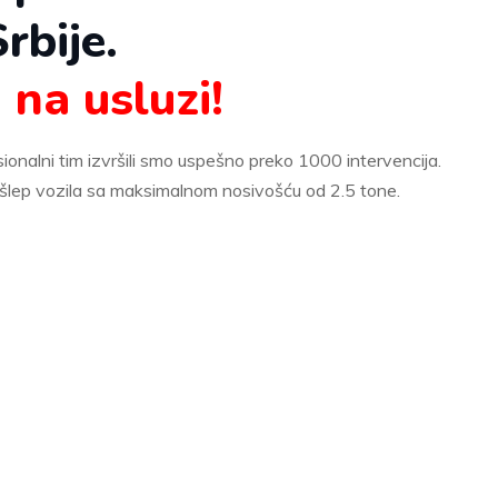
rbije.
na usluzi!
ionalni tim izvršili smo uspešno preko 1000 intervencija.
šlep vozila sa maksimalnom nosivošću od 2.5 tone.
ilnih dodirnite broj za poziv.