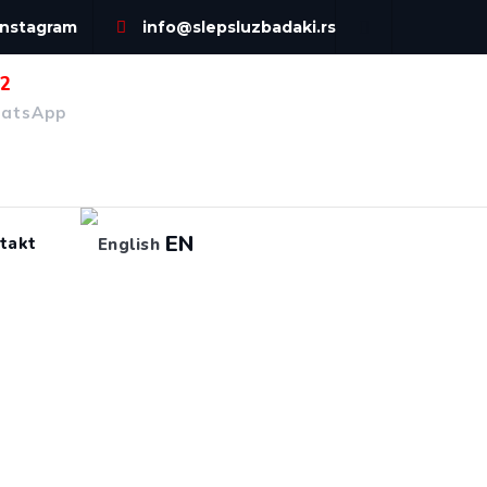
Instagram
info@slepsluzbadaki.rs
72
hatsApp
EN
takt