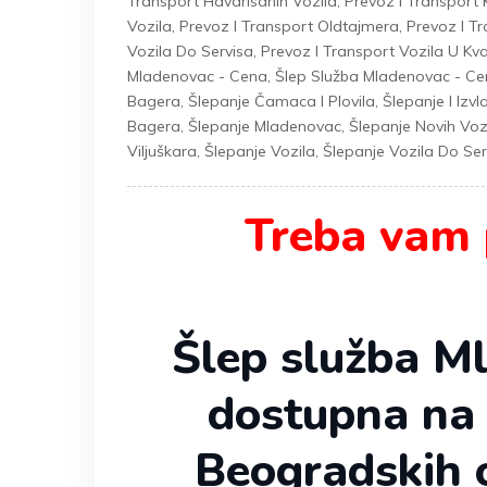
Transport Havarisanih Vozila
,
Prevoz I Transport
Vozila
,
Prevoz I Transport Oldtajmera
,
Prevoz I T
Vozila Do Servisa
,
Prevoz I Transport Vozila U Kv
Mladenovac - Cena
,
Šlep Služba Mladenovac - Ce
Bagera
,
Šlepanje Čamaca I Plovila
,
Šlepanje I Izv
Bagera
,
Šlepanje Mladenovac
,
Šlepanje Novih Voz
Viljuškara
,
Šlepanje Vozila
,
Šlepanje Vozila Do Ser
Treba vam 
Šlep služba M
dostupna na ši
Beogradskih o