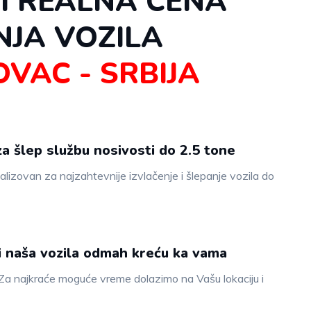
I REALNA CENA
NJA VOZILA
VAC - SRBIJA
za šlep službu nosivosti do 2.5 tone
jalizovan za najzahtevnije izvlačenje i šlepanje vozila do
i naša vozila odmah kreću ka vama
a najkraće moguće vreme dolazimo na Vašu lokaciju i