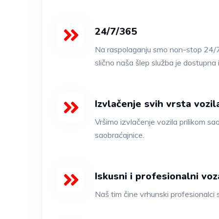
24/7/365
Na raspolaganju smo non-stop 24/7/36
slično naša šlep služba je dostupna
Izvlačenje svih vrsta vozi
Vršimo izvlačenje vozila prilikom s
saobraćajnice.
Iskusni i profesionalni vo
Naš tim čine vrhunski profesionalci