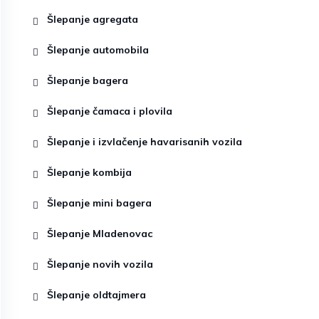
Šlepanje agregata
Šlepanje automobila
Šlepanje bagera
Šlepanje čamaca i plovila
Šlepanje i izvlačenje havarisanih vozila
Šlepanje kombija
Šlepanje mini bagera
Šlepanje Mladenovac
Šlepanje novih vozila
Šlepanje oldtajmera