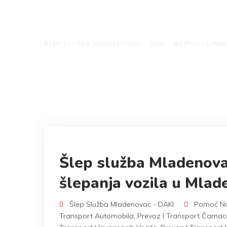
Kategorija: Prevoz
ŠLEP SLUŽBA MLADENOVAC - DAKI - NAJPOVOLJNIJE
Šlep služba Mladenovac
šlepanja vozila u Mlad
Šlep Služba Mladenovac - DAKI
Pomoć Na
Transport Automobila
,
Prevoz I Transport Čamaca 