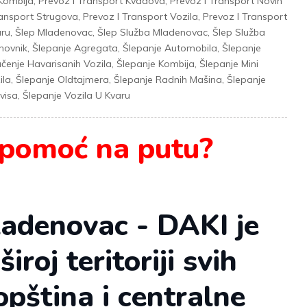
 Kombija
,
Prevoz I Transport Kvadova
,
Prevoz I Transport Novih
ransport Strugova
,
Prevoz I Transport Vozila
,
Prevoz I Transport
aru
,
Šlep Mladenovac
,
Šlep Služba Mladenovac
,
Šlep Služba
novnik
,
Šlepanje Agregata
,
Šlepanje Automobila
,
Šlepanje
lačenje Havarisanih Vozila
,
Šlepanje Kombija
,
Šlepanje Mini
ila
,
Šlepanje Oldtajmera
,
Šlepanje Radnih Mašina
,
Šlepanje
visa
,
Šlepanje Vozila U Kvaru
pomoć na putu?
ladenovac - DAKI je
roj teritoriji svih
pština i centralne