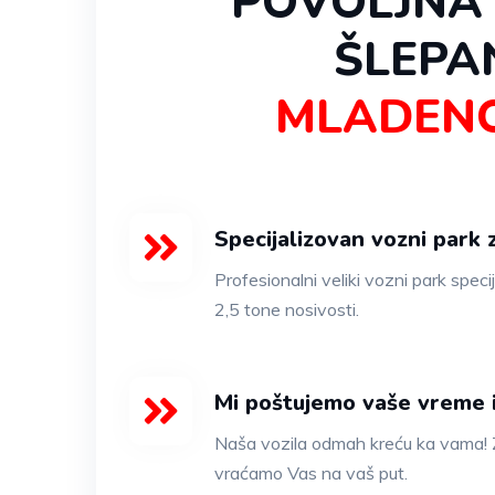
POVOLJNA 
ŠLEPA
MLADENO
Specijalizovan vozni park 
Profesionalni veliki vozni park speci
2,5 tone nosivosti.
Mi poštujemo vaše vreme 
Naša vozila odmah kreću ka vama! Z
vraćamo Vas na vaš put.