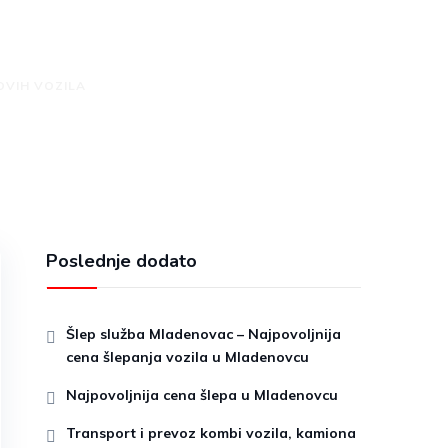
la
OVIH VOZILA
Poslednje dodato
Šlep služba Mladenovac – Najpovoljnija
cena šlepanja vozila u Mladenovcu
Najpovoljnija cena šlepa u Mladenovcu
Transport i prevoz kombi vozila, kamiona