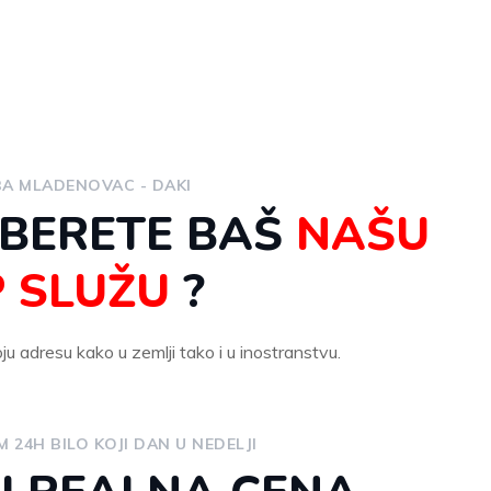
BA MLADENOVAC - DAKI
ABERETE BAŠ
NAŠU
P SLUŽU
?
u adresu kako u zemlji tako i u inostranstvu.
 24H BILO KOJI DAN U NEDELJI