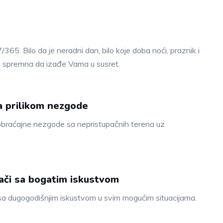
5. Bilo da je neradni dan, bilo koje doba noći, praznik i
 i spremna da izađe Vama u susret.
la prilikom nezgode
aobraćajne nezgode sa nepristupačnih terena uz
zači sa bogatim iskustvom
 sa dugogodišnjim iskustvom u svim mogućim situacijama.