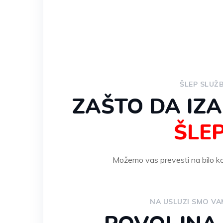
ŠLEP SLUŽ
ZAŠTO DA IZ
ŠLE
Možemo vas prevesti na bilo koj
NA USLUZI SMO VAM