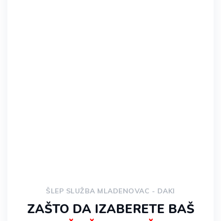
* Za korisnike mobilnih dodirnite broj za
poziv.
ŠLEP SLUŽBA MLADENOVAC - DAKI
ZAŠTO DA IZABERETE BAŠ