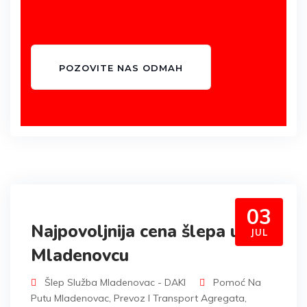
POZOVITE NAS ODMAH
03
Najpovoljnija cena šlepa u
JUL
Mladenovcu
Šlep Služba Mladenovac - DAKI
Pomoć Na
Putu Mladenovac
,
Prevoz I Transport Agregata
,