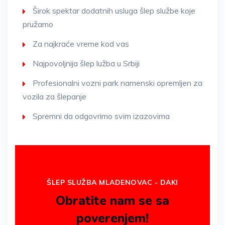
Širok spektar dodatnih usluga šlep službe koje
pružamo
Za najkraće vreme kod vas
Najpovoljnija šlep lužba u Srbiji
Profesionalni vozni park namenski opremljen za
vozila za šlepanje
Spremni da odgovrimo svim izazovima
ŠLEP SLUŽBA MLADENOVAC - DAKI
Obratite nam se sa
poverenjem!