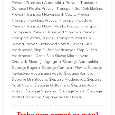
Prevoz I Transport Automobila
,
Prevoz I Transport
Čamaca I Plovila
,
Prevoz I Transport Grafičkih Mašina
,
Prevoz I Transport Havarisanih Vozila
,
Prevoz I
Transport Kombija
,
Prevoz I Transport Kvadova
,
Prevoz I Transport Novih Vozila
,
Prevoz I Transport
Oldtajmera
,
Prevoz I Transport Strugova
,
Prevoz I
Transport Vozila
,
Prevoz I Transport Vozila Do
Servisa
,
Prevoz I Transport Vozila U Kvaru
,
Šlep
Mladenovac
,
Šlep Služba Mladenovac
,
Šlep Služba
Mladenovac - Cena
,
Šlep Služba Mladenovac -
Cenovnik
,
Šlepanje Agregata
,
Šlepanje Automobila
,
Šlepanje Bagera
,
Šlepanje Čamaca I Plovila
,
Šlepanje
I Izvlačenje Havarisanih Vozila
,
Šlepanje Kombija
,
Šlepanje Mini Bagera
,
Šlepanje Mladenovac
,
Šlepanje
Novih Vozila
,
Šlepanje Oldtajmera
,
Šlepanje Radnih
Mašina
,
Šlepanje Viljuškara
,
Šlepanje Vozila
,
Šlepanje
Vozila Do Servisa
,
Šlepanje Vozila U Kvaru