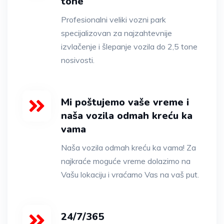
tone
Profesionalni veliki vozni park
specijalizovan za najzahtevnije
izvlačenje i šlepanje vozila do 2,5 tone
nosivosti.
Mi poštujemo vaše vreme i
naša vozila odmah kreću ka
vama
Naša vozila odmah kreću ka vama! Za
najkraće moguće vreme dolazimo na
Vašu lokaciju i vraćamo Vas na vaš put.
24/7/365