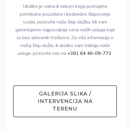
Ukoliko je vama ili nekom koga poznajete
potrebano pouzdano i bezbedno šlepovanje
vozila, pozovite našu šlep službu. Mi vam
garantujemo najpovoljnije cene naših usluga koje
su bez skrivenih troškova. Za više informacija o
našoj šlep službi, ili ukoliko vam trebaju naše
usluge, pozovite nas na
+381 64 46-09-772
.
GALERIJA SLIKA /
INTERVENCIJA NA
TERENU