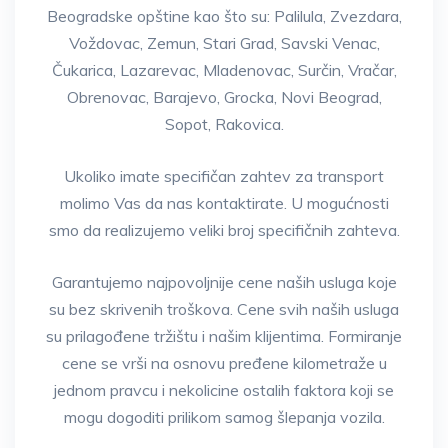
Beogradske opštine kao što su: Palilula, Zvezdara,
Voždovac, Zemun, Stari Grad, Savski Venac,
Čukarica, Lazarevac, Mladenovac, Surčin, Vračar,
Obrenovac, Barajevo, Grocka, Novi Beograd,
Sopot, Rakovica.
Ukoliko imate specifičan zahtev za transport
molimo Vas da nas kontaktirate. U mogućnosti
smo da realizujemo veliki broj specifičnih zahteva.
Garantujemo najpovoljnije cene naših usluga koje
su bez skrivenih troškova. Cene svih naših usluga
su prilagođene tržištu i našim klijentima. Formiranje
cene se vrši na osnovu pređene kilometraže u
jednom pravcu i nekolicine ostalih faktora koji se
mogu dogoditi prilikom samog šlepanja vozila.