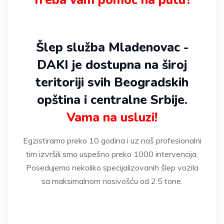
Treba vam pomoć na putu?
Šlep služba Mladenovac -
DAKI je dostupna na široj
teritoriji svih Beogradskih
opština i centralne Srbije.
Vama na usluzi!
Egzistiramo preko 10 godina i uz naš profesionalni
tim izvršili smo uspešno preko 1000 intervencija.
Posedujemo nekoliko specijalizovanih šlep vozila
sa maksimalnom nosivošću od 2.5 tone.