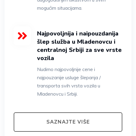
mogućim situacijama.
Najpovoljnija i naipouzdanija
šlep služba u Mladenovcu i
centralnoj Srbiji za sve vrste
vozila
Nudimo najpovoljnije cene i
najpouzanije usluge šlepanja /
transporta svih vrsta vozila u
Mladenovcu i Srbiji.
SAZNAJTE VIŠE