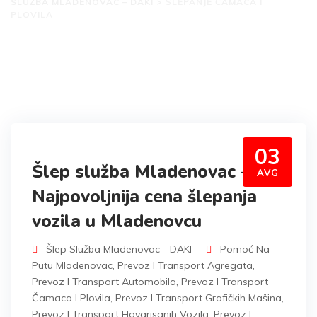
SLUŽBA MLADENOVAC – DAKI
>
ŠLEPANJE ČAMACA I
PLOVILA
03
Šlep služba Mladenovac –
AVG
Najpovoljnija cena šlepanja
vozila u Mladenovcu
Šlep Služba Mladenovac - DAKI
Pomoć Na
Putu Mladenovac
,
Prevoz I Transport Agregata
,
Prevoz I Transport Automobila
,
Prevoz I Transport
Čamaca I Plovila
,
Prevoz I Transport Grafičkih Mašina
,
Prevoz I Transport Havarisanih Vozila
,
Prevoz I