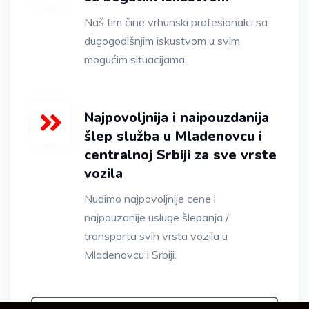
Naš tim čine vrhunski profesionalci sa
dugogodišnjim iskustvom u svim
mogućim situacijama.
Najpovoljnija i naipouzdanija
šlep služba u Mladenovcu i
centralnoj Srbiji za sve vrste
vozila
Nudimo najpovoljnije cene i
najpouzanije usluge šlepanja /
transporta svih vrsta vozila u
Mladenovcu i Srbiji.