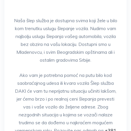
Naša šlep služba je dostupna svima koji žele u bilo
kom trenutku uslugu šlepanje vozila. Nudimo vam
najbolju uslugu šlepanja vašeg automobila, vozila
bez obzira na vašu lokaciju. Dostupni smo u
Mladenovcu, i svim Beogradskim opštinama ali i
ostalim gradovima Srbije.
Ako vam je potrebna pomoć na putu bilo kod
saobraćajnog udesa ili kvara vozila Šlep služba
DAKI će vam tu neprijatnu situaciju učiniti lakšom,
jer ćemo brzo i po realnoj ceni šlepanja prevesti
vas i vaše vozilo do željene adrese. Zbog
nezgodnih situacija u kojima se vozači nalaze
trudimo se da dođemo u najkraćem mogućem
vremenskom roku. Pozovite nas odmah na
+381