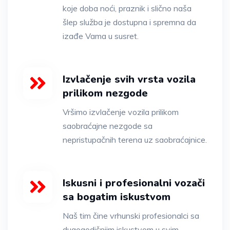
koje doba noći, praznik i slično naša
šlep služba je dostupna i spremna da
izađe Vama u susret.
Izvlačenje svih vrsta vozila
prilikom nezgode
Vršimo izvlačenje vozila prilikom
saobraćajne nezgode sa
nepristupačnih terena uz saobraćajnice.
Iskusni i profesionalni vozači
sa bogatim iskustvom
Naš tim čine vrhunski profesionalci sa
dugogodišnjim iskustvom u svim