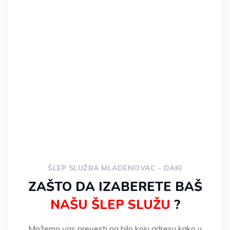
* Za korisnike mobilnih dodirnite broj za
poziv.
ŠLEP SLUŽBA MLADENOVAC - DAKI
ZAŠTO DA IZABERETE BAŠ
NAŠU ŠLEP SLUŽU
?
Možemo vas prevesti na bilo koju adresu kako u