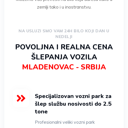
zemlji tako i u inostranstvu.
NA USLUZI SMO VAM 24H BILO KOJI DAN U
NEDELJI
POVOLJNA I REALNA CENA
ŠLEPANJA VOZILA
MLADENOVAC - SRBIJA
Specijalizovan vozni park za
šlep službu nosivosti do 2.5
tone
Profesionalni veliki vozni park