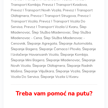
Transport Kombija
,
Prevoz I Transport Kvadova
,
Prevoz I Transport Novih Vozila
,
Prevoz I Transport
Oldtajmera
,
Prevoz I Transport Strugova
,
Prevoz I
Transport Vozila
,
Prevoz I Transport Vozila Do
Servisa
,
Prevoz I Transport Vozila U Kvaru
,
Šlep
Mladenovac
,
Šlep Služba Mladenovac
,
Šlep Služba
Mladenovac - Cena
,
Šlep Služba Mladenovac -
Cenovnik
,
Šlepanje Agregata
,
Šlepanje Automobila
,
Šlepanje Bagera
,
Šlepanje Čamaca I Plovila
,
Šlepanje
I Izvlačenje Havarisanih Vozila
,
Šlepanje Kombija
,
Šlepanje Mini Bagera
,
Šlepanje Mladenovac
,
Šlepanje
Novih Vozila
,
Šlepanje Oldtajmera
,
Šlepanje Radnih
Mašina
,
Šlepanje Viljuškara
,
Šlepanje Vozila
,
Šlepanje
Vozila Do Servisa
,
Šlepanje Vozila U Kvaru
Treba vam pomoć na putu?