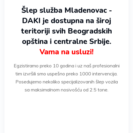
Šlep služba Mladenovac -
DAKI je dostupna na široj
teritoriji svih Beogradskih
opština i centralne Srbije.
Vama na usluzi!
Egzistiramo preko 10 godina i uz naš profesionalni
tim izvršili smo uspešno preko 1000 intervencija.
Posedujemo nekoliko specijalizovanih šlep vozila
sa maksimalnom nosivošću od 2.5 tone.