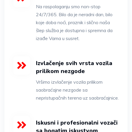
Na raspolaganju smo non-stop
24/7/365. Bilo da je neradni dan, bilo
koje doba noći, praznik i slično naša
šlep služba je dostupna i spremna da
izađe Vama u susret.
Izvlačenje svih vrsta vozila
prilikom nezgode
Vršimo izvlačenje vozila prilikom
saobraćajne nezgode sa
nepristupačnih terena uz saobraćajnice.
Iskusni i profesionalni vozači
sa bogatim iskustvom