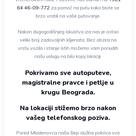
64 46-09-772
za pomoć na putu kako biste se
brzo vratili na vaše putovanje.
Nakon dugogodišnjeg iskustva iza nas je ostao
veliki broj zadovoljnih klijenata. Bez obzira na
vrstu vozila i stanje istih možemo vam ponuditi
našu uslugu na bilo kojoj lokaciji.
Pokrivamo sve autoputeve,
magistralne pravce i petlje u
krugu Beograda.
Na lokaciji stižemo brzo nakon
vašeg telefonskog poziva.
Pored Mladenovca naša šlep služba pokriva sve