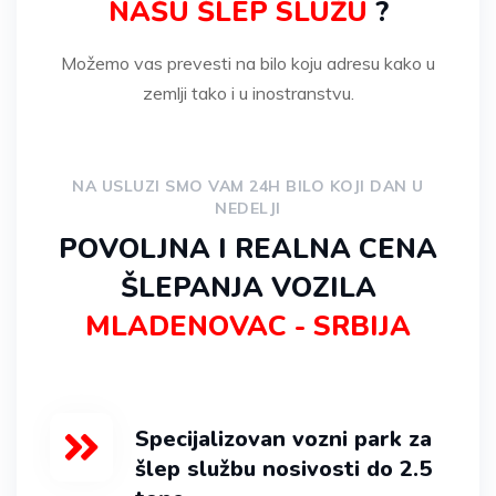
NAŠU ŠLEP SLUŽU
?
Možemo vas prevesti na bilo koju adresu kako u
zemlji tako i u inostranstvu.
NA USLUZI SMO VAM 24H BILO KOJI DAN U
NEDELJI
POVOLJNA I REALNA CENA
ŠLEPANJA VOZILA
MLADENOVAC - SRBIJA
Specijalizovan vozni park za
šlep službu nosivosti do 2.5