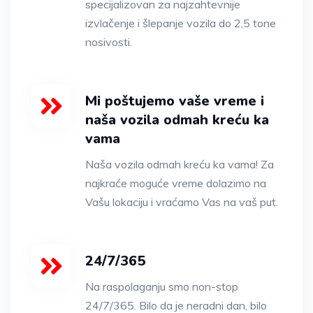
specijalizovan za najzahtevnije
izvlačenje i šlepanje vozila do 2,5 tone
nosivosti.
Mi poštujemo vaše vreme i
naša vozila odmah kreću ka
vama
Naša vozila odmah kreću ka vama! Za
najkraće moguće vreme dolazimo na
Vašu lokaciju i vraćamo Vas na vaš put.
24/7/365
Na raspolaganju smo non-stop
24/7/365. Bilo da je neradni dan, bilo