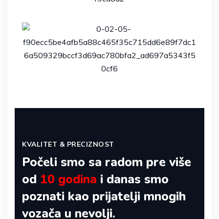
KVALITET & PRECIZNOST
Počeli smo sa radom pre više
od
10 godina
i danas smo
poznati kao prijatelji mnogih
vozača u nevolji.