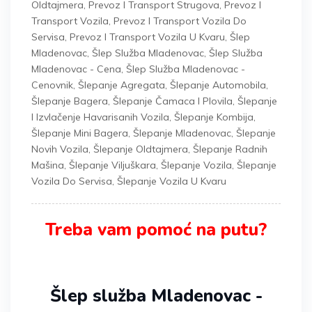
Oldtajmera
,
Prevoz I Transport Strugova
,
Prevoz I
Transport Vozila
,
Prevoz I Transport Vozila Do
Servisa
,
Prevoz I Transport Vozila U Kvaru
,
Šlep
Mladenovac
,
Šlep Služba Mladenovac
,
Šlep Služba
Mladenovac - Cena
,
Šlep Služba Mladenovac -
Cenovnik
,
Šlepanje Agregata
,
Šlepanje Automobila
,
Šlepanje Bagera
,
Šlepanje Čamaca I Plovila
,
Šlepanje
I Izvlačenje Havarisanih Vozila
,
Šlepanje Kombija
,
Šlepanje Mini Bagera
,
Šlepanje Mladenovac
,
Šlepanje
Novih Vozila
,
Šlepanje Oldtajmera
,
Šlepanje Radnih
Mašina
,
Šlepanje Viljuškara
,
Šlepanje Vozila
,
Šlepanje
Vozila Do Servisa
,
Šlepanje Vozila U Kvaru
Treba vam pomoć na putu?
Šlep služba Mladenovac -