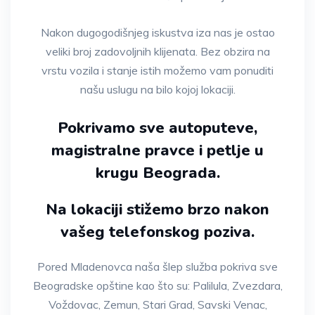
Nakon dugogodišnjeg iskustva iza nas je ostao
veliki broj zadovoljnih klijenata. Bez obzira na
vrstu vozila i stanje istih možemo vam ponuditi
našu uslugu na bilo kojoj lokaciji.
Pokrivamo sve autoputeve,
magistralne pravce i petlje u
krugu Beograda.
Na lokaciji stižemo brzo nakon
vašeg telefonskog poziva.
Pored Mladenovca naša šlep služba pokriva sve
Beogradske opštine kao što su: Palilula, Zvezdara,
Voždovac, Zemun, Stari Grad, Savski Venac,