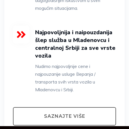
dugogodišnjim iskustvom u svim
mogućim situacijama.
Najpovoljnija i naipouzdanija
šlep služba u Mladenovcu i
centralnoj Srbiji za sve vrste
vozila
Nudimo najpovoljnije cene i
najpouzanije usluge šlepanja /
transporta svih vrsta vozila u
Mladenovcu i Srbiji.
SAZNAJTE VIŠE