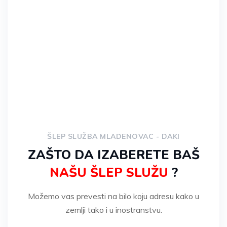
ŠLEP SLUŽBA MLADENOVAC - DAKI
ZAŠTO DA IZABERETE BAŠ
NAŠU ŠLEP SLUŽU
?
Možemo vas prevesti na bilo koju adresu kako u
zemlji tako i u inostranstvu.