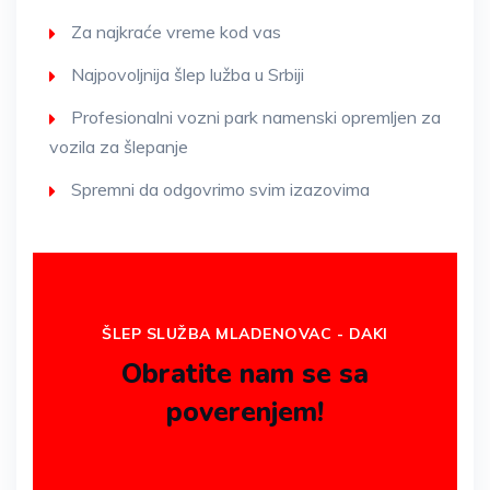
Za najkraće vreme kod vas
Najpovoljnija šlep lužba u Srbiji
Profesionalni vozni park namenski opremljen za
vozila za šlepanje
Spremni da odgovrimo svim izazovima
ŠLEP SLUŽBA MLADENOVAC - DAKI
Obratite nam se sa
poverenjem!