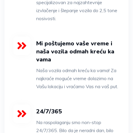
specijalizovan za najzahtevnije
izvlačenje i šlepanje vozila do 2,5 tone
nosivosti.
Mi poštujemo vaše vreme i
naša vozila odmah kreću ka
vama
Naša vozila odmah kreću ka vama! Za
najkraće moguće vreme dolazimo na
Vašu lokaciju i vraćamo Vas na vaš put.
24/7/365
Na raspolaganju smo non-stop
24/7/365. Bilo da je neradni dan, bilo