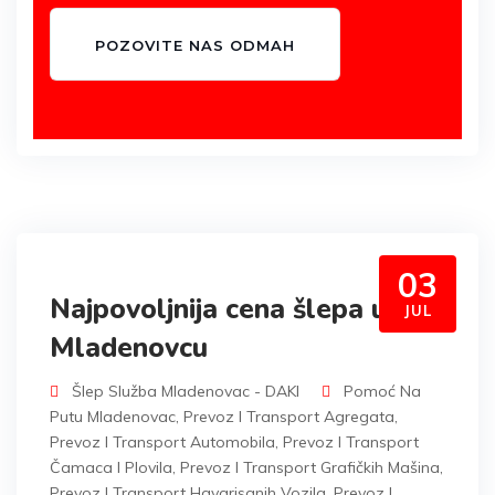
POZOVITE NAS ODMAH
03
Najpovoljnija cena šlepa u
JUL
Mladenovcu
Šlep Služba Mladenovac - DAKI
Pomoć Na
Putu Mladenovac
,
Prevoz I Transport Agregata
,
Prevoz I Transport Automobila
,
Prevoz I Transport
Čamaca I Plovila
,
Prevoz I Transport Grafičkih Mašina
,
Prevoz I Transport Havarisanih Vozila
,
Prevoz I