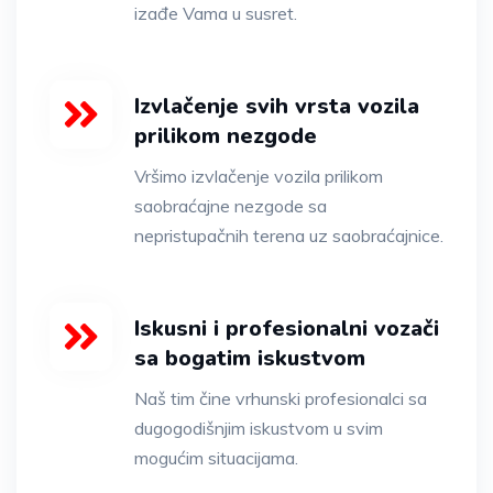
izađe Vama u susret.
Izvlačenje svih vrsta vozila
prilikom nezgode
Vršimo izvlačenje vozila prilikom
saobraćajne nezgode sa
nepristupačnih terena uz saobraćajnice.
Iskusni i profesionalni vozači
sa bogatim iskustvom
Naš tim čine vrhunski profesionalci sa
dugogodišnjim iskustvom u svim
mogućim situacijama.