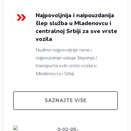
Najpovoljnija i naipouzdanija
šlep služba u Mladenovcu i
centralnoj Srbiji za sve vrste
vozila
Nudimo najpovoljnije cene i
najpouzanije usluge šlepanja /
transporta svih vrsta vozila u
Mladenovcu i Srbiji.
SAZNAJTE VIŠE