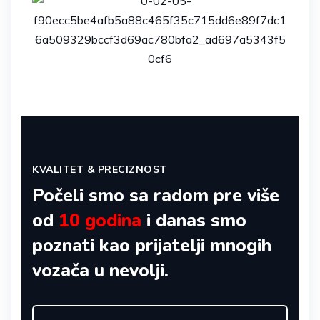
KVALITET & PRECIZNOST
Počeli smo sa radom pre više
od
10 godina
i danas smo
poznati kao prijatelji mnogih
vozača u nevolji.