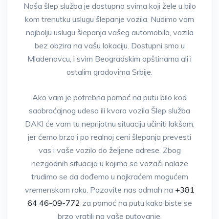
Naša šlep služba je dostupna svima koji žele u bilo
kom trenutku uslugu šlepanje vozila. Nudimo vam
najbolju uslugu šlepanja vašeg automobila, vozila
bez obzira na vašu lokaciju. Dostupni smo u
Mladenovcu, i svim Beogradskim opštinama ali i
ostalim gradovima Srbije.
Ako vam je potrebna pomoć na putu bilo kod
saobraćajnog udesa ili kvara vozila Šlep služba
DAKI će vam tu neprijatnu situaciju učiniti lakšom,
jer ćemo brzo i po realnoj ceni šlepanja prevesti
vas i vaše vozilo do željene adrese. Zbog
nezgodnih situacija u kojima se vozači nalaze
trudimo se da dođemo u najkraćem mogućem
vremenskom roku. Pozovite nas odmah na
+381
64 46-09-772
za pomoć na putu kako biste se
brzo vratili na vaše putovanje.