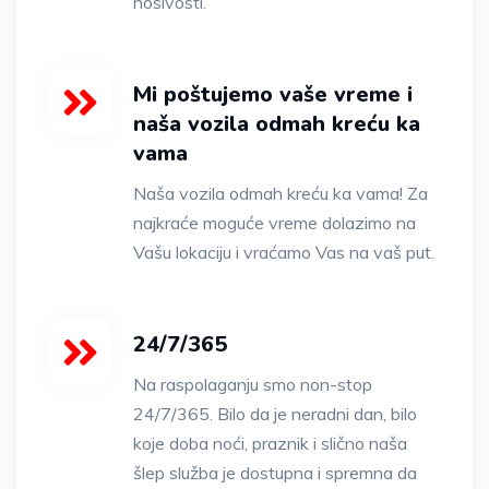
nosivosti.
Mi poštujemo vaše vreme i
naša vozila odmah kreću ka
vama
Naša vozila odmah kreću ka vama! Za
najkraće moguće vreme dolazimo na
Vašu lokaciju i vraćamo Vas na vaš put.
24/7/365
Na raspolaganju smo non-stop
24/7/365. Bilo da je neradni dan, bilo
koje doba noći, praznik i slično naša
šlep služba je dostupna i spremna da