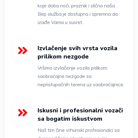
koje doba noći, praznik i slično naša
šlep služba je dostupna i spremna da
izađe Vama u susret.
Izvlačenje svih vrsta vozila
prilikom nezgode
Vršimo izvlačenje vozila prilikom
saobraćajne nezgode sa
nepristupačnih terena uz saobraćajnice.
Iskusni i profesionalni vozači
sa bogatim iskustvom
Naš tim čine vrhunski profesionalci sa