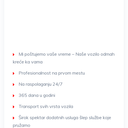
Mi poštujemo vaše vreme – Naše vozilo odmah
kreće ka vama
Profesionalnost na prvom mestu
Na raspolaganju 24/7
365 dana u godini
Transport svih vrsta vozila
Širok spektar dodatnih usluga šlep službe koje
pružamo