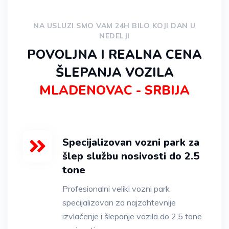
NA USLUZI SMO VAM 24H BILO KOJI DAN U
NEDELJI
POVOLJNA I REALNA CENA
ŠLEPANJA VOZILA
MLADENOVAC - SRBIJA
Specijalizovan vozni park za
šlep službu nosivosti do 2.5
tone
Profesionalni veliki vozni park
specijalizovan za najzahtevnije
izvlačenje i šlepanje vozila do 2,5 tone