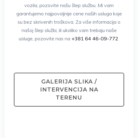
vozila, pozovite našu šlep službu. Mi vam
garantujemo najpovoljnije cene naših usluga koje
su bez skrivenih troškova. Za više informacija o
našoj šlep službi, ili ukoliko vam trebaju naše
usluge, pozovite nas na
+381 64 46-09-772
.
GALERIJA SLIKA /
INTERVENCIJA NA
TERENU