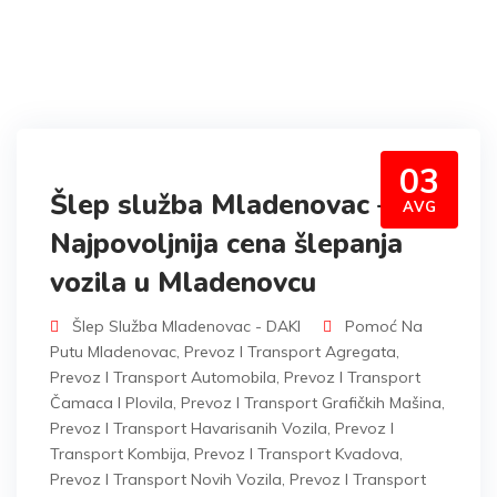
03
Šlep služba Mladenovac –
AVG
Najpovoljnija cena šlepanja
vozila u Mladenovcu
Šlep Služba Mladenovac - DAKI
Pomoć Na
Putu Mladenovac
,
Prevoz I Transport Agregata
,
Prevoz I Transport Automobila
,
Prevoz I Transport
Čamaca I Plovila
,
Prevoz I Transport Grafičkih Mašina
,
Prevoz I Transport Havarisanih Vozila
,
Prevoz I
Transport Kombija
,
Prevoz I Transport Kvadova
,
Prevoz I Transport Novih Vozila
,
Prevoz I Transport