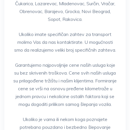
Čukarica, Lazarevac, Mladenovac, Surčin, Vračar,
Obrenovac, Barajevo, Grocka, Novi Beograd,
Sopot, Rakovica.
Ukoliko imate specifičan zahtev za transport
molimo Vas da nas kontaktirate. U mogućnosti
smo da realizujemo veliki broj specifičnih zahteva.
Garantujemo najpovoljnije cene naših usluga koje
su bez skrivenih troškova. Cene svih naših usluga
su prilagođene tržištu i našim klijentima. Formiranje
cene se vrši na osnovu pređene kilometraže u
jednom pravcu i nekolicine ostalih faktora koji se
mogu dogoditi prilikom samog šlepanja vozila.
Ukoliko je vama ili nekom koga poznajete
potrebano pouzdano i bezbedno šlepovanje