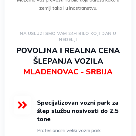
zemlji tako i u inostranstvu.
NA USLUZI SMO VAM 24H BILO KOJI DAN U
NEDELJI
POVOLJNA I REALNA CENA
ŠLEPANJA VOZILA
MLADENOVAC - SRBIJA
Specijalizovan vozni park za
šlep službu nosivosti do 2.5
tone
Profesionalni veliki vozni park