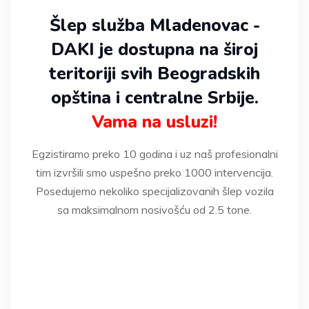
Šlep služba Mladenovac -
DAKI je dostupna na široj
teritoriji svih Beogradskih
opština i centralne Srbije.
Vama na usluzi!
Egzistiramo preko 10 godina i uz naš profesionalni
tim izvršili smo uspešno preko 1000 intervencija.
Posedujemo nekoliko specijalizovanih šlep vozila
sa maksimalnom nosivošću od 2.5 tone.