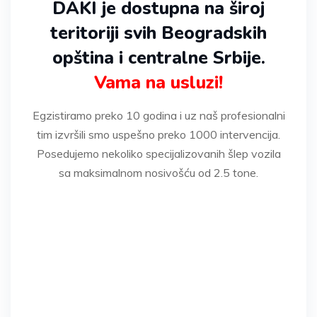
DAKI je dostupna na široj
teritoriji svih Beogradskih
opština i centralne Srbije.
Vama na usluzi!
Egzistiramo preko 10 godina i uz naš profesionalni
tim izvršili smo uspešno preko 1000 intervencija.
Posedujemo nekoliko specijalizovanih šlep vozila
sa maksimalnom nosivošću od 2.5 tone.
* Za korisnike mobilnih dodirnite broj za
poziv.