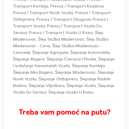
Transport Kombija
,
Prevoz I Transport Kvadova
,
Prevoz I Transport Novih Vozila
,
Prevoz I Transport
Oldtajmera
,
Prevoz I Transport Strugova
,
Prevoz I
Transport Vozila
,
Prevoz I Transport Vozila Do
Servisa
,
Prevoz I Transport Vozila U Kvaru
,
Šlep
Mladenovac
,
Šlep Služba Mladenovac
,
Šlep Služba
Mladenovac - Cena
,
Šlep Služba Mladenovac -
Cenovnik
,
Šlepanje Agregata
,
Šlepanje Automobila
,
Šlepanje Bagera
,
Šlepanje Čamaca I Plovila
,
Šlepanje
I Izvlačenje Havarisanih Vozila
,
Šlepanje Kombija
,
Šlepanje Mini Bagera
,
Šlepanje Mladenovac
,
Šlepanje
Novih Vozila
,
Šlepanje Oldtajmera
,
Šlepanje Radnih
Mašina
,
Šlepanje Viljuškara
,
Šlepanje Vozila
,
Šlepanje
Vozila Do Servisa
,
Šlepanje Vozila U Kvaru
Treba vam pomoć na putu?