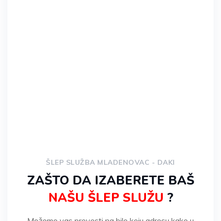
* Za korisnike mobilnih dodirnite broj za
poziv.
ŠLEP SLUŽBA MLADENOVAC - DAKI
ZAŠTO DA IZABERETE BAŠ
NAŠU ŠLEP SLUŽU
?
Možemo vas prevesti na bilo koju adresu kako u